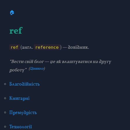
🏠
ref
(англ.
) — довідник.
ref
reference
“Вести свій блог — це як влаштуватися на другу
(
Данило
)
роботу”
Благодійність
Книгарні
Премудрість
Технології